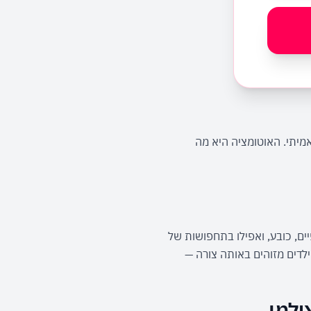
השורה התחתונה: מיון ידני לא נכשל כי הוא גרוע — הוא נכשל כי הוא בלתי אפשרי בקנה מידה של אירוע אמיתי. האוטומציה היא מה 
המערכת מזהה על סמך תווי פנים, לא על סמך לבוש או תסרוקת — ולכן היא מוצאת אורחים גם עם משקפיים, כובע, ואפילו בתחפושות של 
פורים. גם תאורת אולם חשוכה וצילומי ריקודים דינמיים מטופלים היטב, כי הזיהוי רץ על כל תמונה בנפרד. ילדים מזוהים באותה צורה — 
ילמו