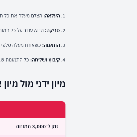
העלאה:
 הצלם מעלה את כל תמו
סריקה:
 ה־AI עובר על כל תמונה ומזהה את כל הפנים המופיעות בה, באופן אנונימי.
התאמה:
 כשאורח מעלה סלפי (דרך קישור בוואטסאפ או 
קיבוץ ושליחה:
 כל התמונות שב
מיון ידני מול מיו
זמן ל־3,000 תמונות