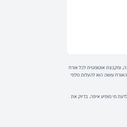
מיון תמונות לפי זיהוי פנים עובד כך: מערכת AI סורקת את כל תמונות האירוע, מזהה את הפנים בכל תמונה, ומקבצת אוטומטית לכל אורח 
אלבום אישי עם התמונות שבהן הוא מופיע — מתוך אלפי תמונות, בתוך דקות, בלי שום תיוג ידני. כל מה שהאורח עושה הוא להעלות סלפי 
כל מי שניסה פעם למיין ידנית תמונות מאירוע מכיר את הבעיה: 3,000 קבצים, 300 אורחים, ואפס סיכוי לדעת מי מופיע איפה. בדיוק את 