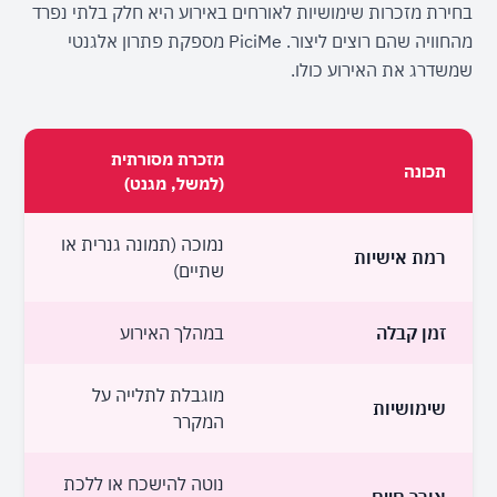
בחירת מזכרות שימושיות לאורחים באירוע היא חלק בלתי נפרד 
מהחוויה שהם רוצים ליצור. PiciMe מספקת פתרון אלגנטי 
שמשדרג את האירוע כולו.
מזכרת מסורתית 
תכונה
(למשל, מגנט)
e
נמוכה (תמונה גנרית או 
רמת אישיות
שתיים)
ה
זמן קבלה
במהלך האירוע
ב
מוגבלת לתלייה על 
שימושיות
המקרר
ה
נוטה להישכח או ללכת 
אורך חיים