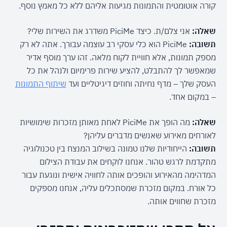
קורה אוטומטית והתמונות מגיעות אליהם ללא כל מאמץ נוסף.
שאלה:
 אני צלם/ת. כיצד PiciMe משדרג את השירות שלי?

תשובה:
 PiciMe הוא כלי עסקי רב עוצמה עבורך. אתה לא רק 
מספק תמונות, אלא חוויית לקוח מלאה. זהו ערך מוסף אדיר 
שמאפשר לך להתבלט, להציע שירות פרימיום ולנהל את כל 
העסק שלך – מדף נחיתה וחוזים דיגיטליים ועד 
שיתוף התמונות
– במקום אחד.
שאלה:
 מה הופך את PiciMe לאחת מאותן מזכרות שימושיות 
לאורחים מאירוע שאנשים מדברים עליהן?

תשובה:
 הייחודיות שלנו טמונה בשילוב המנצח בין טכנולוגיה 
מתקדמת לרגש טהור. אנחנו לוקחים את עבודת הצילום 
המדהימה מהאירוע והופכים אותה לחוויה אישית ונוגעת עבור 
כל אורח. במקום מזכרת שמסתכלים עליה, אנחנו מספקים 
מזכרת שחווים אותה.